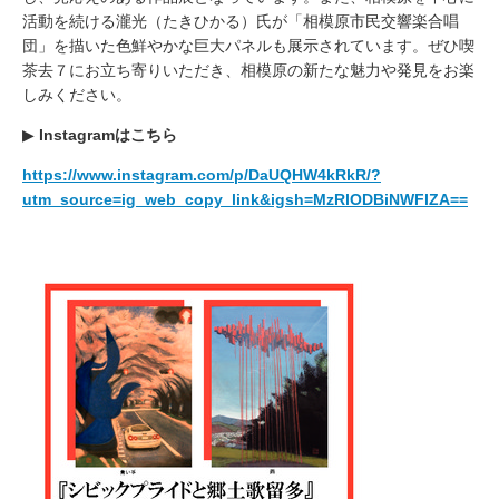
活動を続ける瀧光（たきひかる）氏が「相模原市民交響楽合唱
団」を描いた色鮮やかな巨大パネルも展示されています。ぜひ喫
茶去７にお立ち寄りいただき、相模原の新たな魅力や発見をお楽
しみください。
▶︎
Instagramはこちら
https://www.instagram.com/p/DaUQHW4kRkR/?
utm_source=ig_web_copy_link&igsh=MzRlODBiNWFlZA==