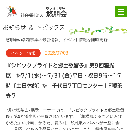
メ
悠朋会
ニ
社会福祉法人
ュ
ー
お知らせ ＆ トピックス
を
開
悠朋会の各種事業の最新情報、イベント情報を随時更新中
く
2026/07/03
イベント情報
『シビックプライドと郷土歌留多』第9回瀧光
展 ✨7/1(水)～7/31(金)平日・祝日9時～17
時〔土日休館〕✨ 千代田7丁目センター１F喫茶
去７
7月の喫茶去7展示コーナーでは、『シビックプライドと郷土歌留
多』第9回瀧光展が開催されています。「相模原ふるさといろは
かるた」の原画、かるた、読み札、絵札取材パネルが一堂に会
し、見応えのある作品展となっています。また、相模原を中心に