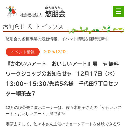
メ
悠朋会
ニ
社会福祉法人
ュ
ー
お知らせ ＆ トピックス
を
開
悠朋会の各種事業の最新情報、イベント情報を随時更新中
く
2025/12/02
イベント情報
『かわいいアート おいしいアート』展 ✨ 無料
ワークショップのお知らせ✨ 12月17日（水）
13:00〜15:30/先着5名様 千代田7丁目セン
ター喫茶去7
12月の喫茶去７展示コーナーは、佐々木朋子さんの「かわいいア
ート・おいしいアート」展です🐾
喫茶去７にて、佐々木さん主催のチョークアートを体験できるワ