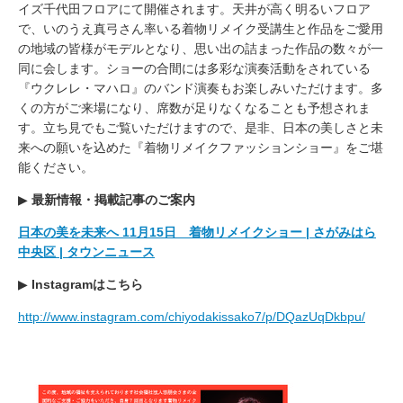
イズ千代田フロアにて開催されます。天井が高く明るいフロア
で、いのうえ真弓さん率いる着物リメイク受講生と作品をご愛用
の地域の皆様がモデルとなり、思い出の詰まった作品の数々が一
同に会します。ショーの合間には多彩な演奏活動をされている
『ウクレレ・マハロ』のバンド演奏もお楽しみいただけます。多
くの方がご来場になり、席数が足りなくなることも予想されま
す。立ち見でもご覧いただけますので、是非、日本の美しさと未
来への願いを込めた『着物リメイクファッションショー』をご堪
能ください。
▶︎
最新情報・掲載記事のご案内
日本の美を未来へ 11月15日 着物リメイクショー | さがみはら
中央区 | タウンニュース
▶︎
Instagramはこちら
http://www.instagram.com/chiyodakissako7/p/DQazUqDkbpu/