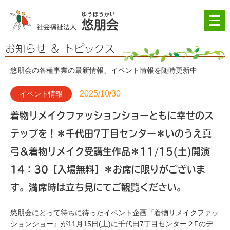
メ
悠朋会
ニ
社会福祉法人
ュ
ー
お知らせ ＆ トピックス
を
開
悠朋会の各種事業の最新情報、イベント情報を随時更新中
く
2025/10/30
イベント情報
着物リメイクファッションショーともに幸せのス
テップを！＊千代田7丁目センター＊いのうえ真
弓＆着物リメイク受講生作品＊11/15(土)開演
14：30〔入場無料〕＊お席に限りがございま
す。満席時は立ち見にてご観覧ください。
悠朋会にとって待ちに待ったイベント企画『着物リメイクファッ
ションショー』が11月15日(土)に千代田7丁目センター２Fのデ