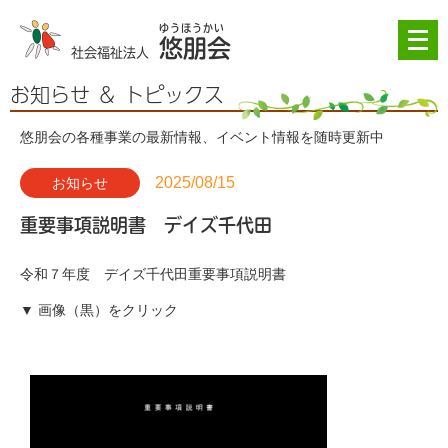
メ
悠朋会
ニ
社会福祉法人
ュ
ー
お知らせ ＆ トピックス
を
開
悠朋会の各種事業の最新情報、イベント情報を随時更新中
く
2025/08/15
お知らせ
重要事項説明書 デイズ千代田
令和７年度 デイズ千代田重要事項説明書
▼ 画像（黒）をクリック